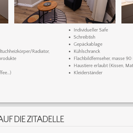
Individueller Safe
Schreibtish
Gepäckablage
uchheizkörper/Radiator,
Kühlschranck
produkte
Flachbildfernseher, masse 90 
Haustiere erlaubt (Kissen, Mat
ffee…)
Kleiderständer
AUF DIE ZITADELLE