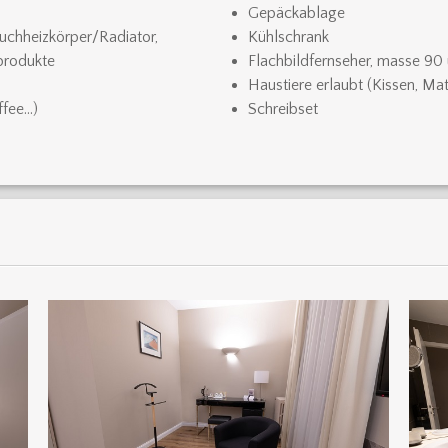
Gepäckablage
chheizkörper/Radiator,
Kühlschrank
produkte
Flachbildfernseher, masse 90 
Haustiere erlaubt (Kissen, Mat
ffee…)
Schreibset