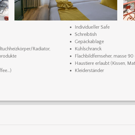
Individueller Safe
Schreibtish
Gepäckablage
uchheizkörper/Radiator,
Kühlschranck
produkte
Flachbildfernseher, masse 90 
Haustiere erlaubt (Kissen, Mat
ffee…)
Kleiderständer