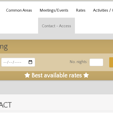
Common Areas
Meetings/Events
Rates
Activities /
Contact - Access
ing
:
No. nights :
Best available rates
ACT